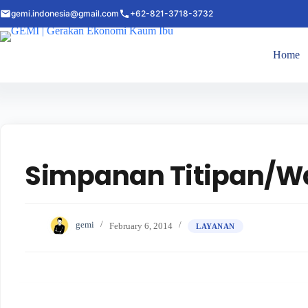
gemi.indonesia@gmail.com
+62-821-3718-3732
Home
Simpanan Titipan/W
gemi
February 6, 2014
LAYANAN