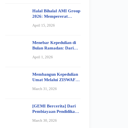
Halal Bihalal AMI Group
2026: Mempererat
Silaturahmi dan
April 15, 2026
Meneguhkan Nilai
Kebersamaan
Menebar Kepedulian di
Bulan Ramadan: Dari
Fidyah hingga Senyum
April 1, 2026
Bahagia Anak Yatim
Membangun Kepedulian
Umat Melalui ZISWAF
Bersama Koperasi GEMI
March 31, 2026
Maal
[GEMI Bercerita] Dari
Pembiayaan Pendidikan
ke Usaha Berkah:
March 30, 2026
Perjalanan Ibu Siti
Aisiyah Bersama