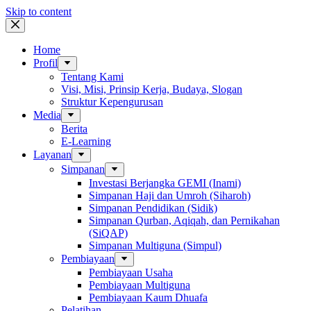
Skip to content
Home
Profil
Tentang Kami
Visi, Misi, Prinsip Kerja, Budaya, Slogan
Struktur Kepengurusan
Media
Berita
E-Learning
Layanan
Simpanan
Investasi Berjangka GEMI (Inami)
Simpanan Haji dan Umroh (Siharoh)
Simpanan Pendidikan (Sidik)
Simpanan Qurban, Aqiqah, dan Pernikahan
(SiQAP)
Simpanan Multiguna (Simpul)
Pembiayaan
Pembiayaan Usaha
Pembiayaan Multiguna
Pembiayaan Kaum Dhuafa
Pelatihan