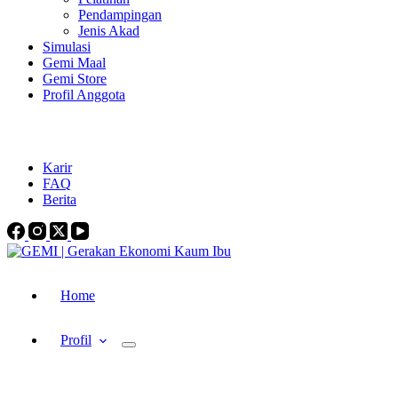
Pendampingan
Jenis Akad
Simulasi
Gemi Maal
Gemi Store
Profil Anggota
gemi.indonesia@gmail.com
+62-821-3718-3732
Karir
FAQ
Berita
Home
Profil