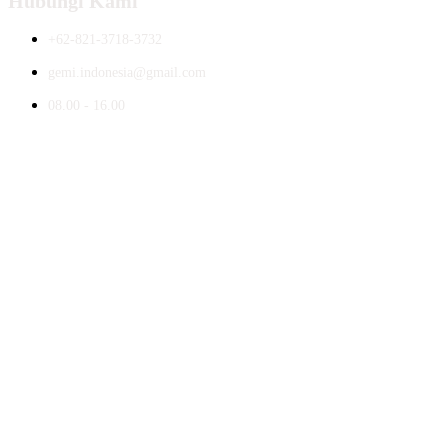
Hubungi Kami
+62-821-3718-3732
gemi.indonesia@gmail.com
08.00 - 16.00
© 2026 Koperasi Syariah GEMI