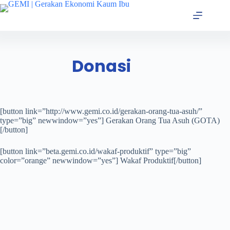
Donasi
[button link=”http://www.gemi.co.id/gerakan-orang-tua-asuh/”
type=”big” newwindow=”yes”] Gerakan Orang Tua Asuh (GOTA)
[/button]
[button link=”beta.gemi.co.id/wakaf-produktif” type=”big”
color=”orange” newwindow=”yes”] Wakaf Produktif[/button]