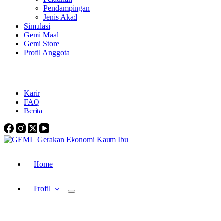
Pendampingan
Jenis Akad
Simulasi
Gemi Maal
Gemi Store
Profil Anggota
gemi.indonesia@gmail.com
+62-821-3718-3732
Karir
FAQ
Berita
Home
Profil