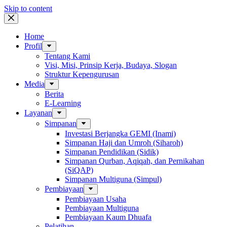
Skip to content
Home
Profil
Tentang Kami
Visi, Misi, Prinsip Kerja, Budaya, Slogan
Struktur Kepengurusan
Media
Berita
E-Learning
Layanan
Simpanan
Investasi Berjangka GEMI (Inami)
Simpanan Haji dan Umroh (Siharoh)
Simpanan Pendidikan (Sidik)
Simpanan Qurban, Aqiqah, dan Pernikahan
(SiQAP)
Simpanan Multiguna (Simpul)
Pembiayaan
Pembiayaan Usaha
Pembiayaan Multiguna
Pembiayaan Kaum Dhuafa
Pelatihan