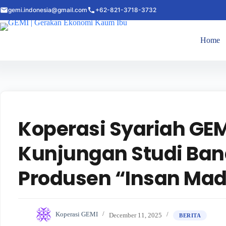
gemi.indonesia@gmail.com
+62-821-3718-3732
Home
Koperasi Syariah GE
Kunjungan Studi Ban
Produsen “Insan Mad
Koperasi GEMI
December 11, 2025
BERITA