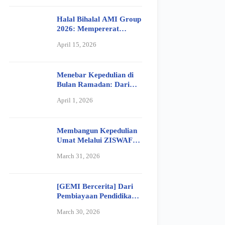
Halal Bihalal AMI Group
2026: Mempererat
Silaturahmi dan
April 15, 2026
Meneguhkan Nilai
Kebersamaan
Menebar Kepedulian di
Bulan Ramadan: Dari
Fidyah hingga Senyum
April 1, 2026
Bahagia Anak Yatim
Membangun Kepedulian
Umat Melalui ZISWAF
Bersama Koperasi GEMI
March 31, 2026
Maal
[GEMI Bercerita] Dari
Pembiayaan Pendidikan
ke Usaha Berkah:
March 30, 2026
Perjalanan Ibu Siti
Aisiyah Bersama