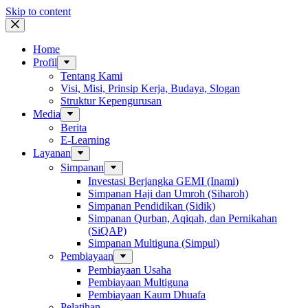
Skip to content
Home
Profil
Tentang Kami
Visi, Misi, Prinsip Kerja, Budaya, Slogan
Struktur Kepengurusan
Media
Berita
E-Learning
Layanan
Simpanan
Investasi Berjangka GEMI (Inami)
Simpanan Haji dan Umroh (Siharoh)
Simpanan Pendidikan (Sidik)
Simpanan Qurban, Aqiqah, dan Pernikahan
(SiQAP)
Simpanan Multiguna (Simpul)
Pembiayaan
Pembiayaan Usaha
Pembiayaan Multiguna
Pembiayaan Kaum Dhuafa
Pelatihan