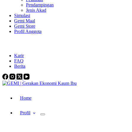
Pendampingan
Jenis Akad
Simulasi
Gemi Maal
Gemi Store
Profil Anggota
gemi.indonesia@gmail.com
+62-821-3718-3732
Karir
FAQ
Berita
Home
Profil