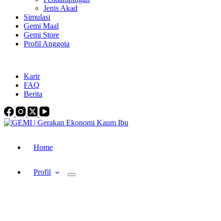
Jenis Akad
Simulasi
Gemi Maal
Gemi Store
Profil Anggota
gemi.indonesia@gmail.com
+62-821-3718-3732
Karir
FAQ
Berita
Home
Profil