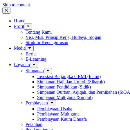
Skip to content
Home
Profil
Tentang Kami
Visi, Misi, Prinsip Kerja, Budaya, Slogan
Struktur Kepengurusan
Media
Berita
E-Learning
Layanan
Simpanan
Investasi Berjangka GEMI (Inami)
Simpanan Haji dan Umroh (Siharoh)
Simpanan Pendidikan (Sidik)
Simpanan Qurban, Aqiqah, dan Pernikahan (SiQ
Simpanan Multiguna (Simpul)
Pembiayaan
Pembiayaan Usaha
Pembiayaan Multiguna
Pembiayaan Kaum Dhuafa
Pelatihan
Pendampingan