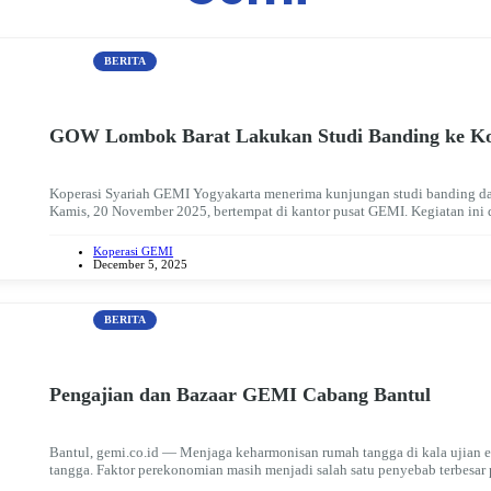
BERITA
GOW Lombok Barat Lakukan Studi Banding ke Ko
Koperasi Syariah GEMI Yogyakarta menerima kunjungan studi banding d
Kamis, 20 November 2025, bertempat di kantor pusat GEMI. Kegiatan ini 
yang meliputi pembiayaan, pemberdayaan, tabung…
Koperasi GEMI
December 5, 2025
BERITA
Pengajian dan Bazaar GEMI Cabang Bantul
Bantul, gemi.co.id — Menjaga keharmonisan rumah tangga di kala ujian
tangga. Faktor perekonomian masih menjadi salah satu penyebab terbesar p
lain sebagainya.…