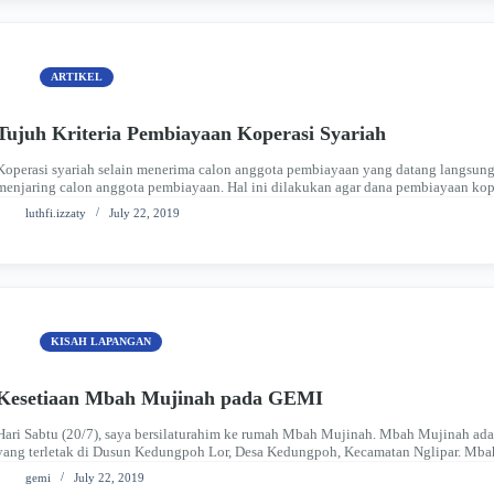
ARTIKEL
Tujuh Kriteria Pembiayaan Koperasi Syariah
Koperasi syariah selain menerima calon anggota pembiayaan yang datang langsung k
menjaring calon anggota pembiayaan. Hal ini dilakukan agar dana pembiayaan kop
Selain itu, agar program pembiayaan ini dapat…
luthfi.izzaty
July 22, 2019
KISAH LAPANGAN
Kesetiaan Mbah Mujinah pada GEMI
Hari Sabtu (20/7), saya bersilaturahim ke rumah Mbah Mujinah. Mbah Mujinah 
yang terletak di Dusun Kedungpoh Lor, Desa Kedungpoh, Kecamatan Nglipar. Mbah
Rembug Minggon. Beliau tidak hadir…
gemi
July 22, 2019