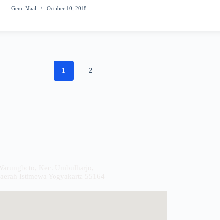
Modal, ide usaha, marketing, dan lain…
Gemi Maal
October 10, 2018
1
2
 Warungboto, Kec. Umbulharjo,
Daerah Istimewa Yogyakarta 55164