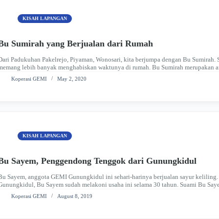
KISAH LAPANGAN
Bu Sumirah yang Berjualan dari Rumah
Dari Padukuhan Pakelrejo, Piyaman, Wonosari, kita berjumpa dengan Bu Sumirah. 
memang lebih banyak menghabiskan waktunya di rumah. Bu Sumirah merupakan 
dalam Rembug Madep Mantep. Bu Sumirah menekuni…
Koperasi GEMI
May 2, 2020
KISAH LAPANGAN
Bu Sayem, Penggendong Tenggok dari Gunungkidul
Bu Sayem, anggota GEMI Gunungkidul ini sehari-harinya berjualan sayur keliling.
Gunungkidul, Bu Sayem sudah melakoni usaha ini selama 30 tahun. Suami Bu Saye
anak beliau bekerja di tempat…
Koperasi GEMI
August 8, 2019