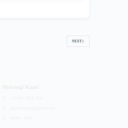
NEXT
Hubungi Kami
+62-821-3718-3732
gemi.indonesia@gmail.com
08.00 - 16.00