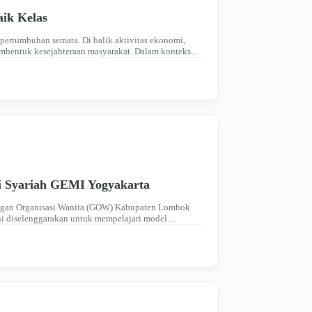
ik Kelas
ertumbuhan semata. Di balik aktivitas ekonomi,
embentuk kesejahteraan masyarakat. Dalam konteks
gat gotong royong…
 Syariah GEMI Yogyakarta
ungan Organisasi Wanita (GOW) Kabupaten Lombok
ni diselenggarakan untuk mempelajari model