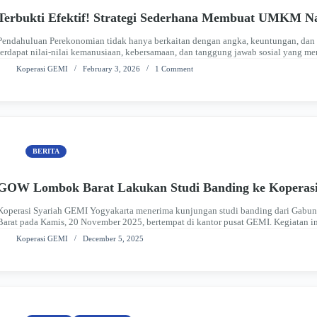
Terbukti Efektif! Strategi Sederhana Membuat UMKM Na
Pendahuluan Perekonomian tidak hanya berkaitan dengan angka, keuntungan, dan p
terdapat nilai-nilai kemanusiaan, kebersamaan, dan tanggung jawab sosial yang m
Indonesia, pembangunan ekonomi yang berkelanjutan perlu berpijak pada seman
Koperasi GEMI
February 3, 2026
1 Comment
BERITA
GOW Lombok Barat Lakukan Studi Banding ke Koperasi
Koperasi Syariah GEMI Yogyakarta menerima kunjungan studi banding dari Gab
Barat pada Kamis, 20 November 2025, bertempat di kantor pusat GEMI. Kegiatan i
pengelolaan koperasi syariah yang meliputi pembiayaan, pemberdayaan, tabung…
Koperasi GEMI
December 5, 2025