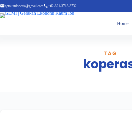
gemi.indonesia@gmail.com
+62-821-3718-3732
Home
TAG
koperas