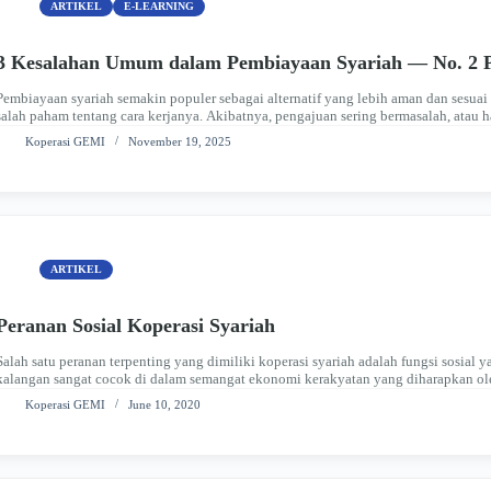
ARTIKEL
E-LEARNING
3 Kesalahan Umum dalam Pembiayaan Syariah — No. 2 P
Pembiayaan syariah semakin populer sebagai alternatif yang lebih aman dan sesuai
salah paham tentang cara kerjanya. Akibatnya, pengajuan sering bermasalah, atau 
tidak terjebak hal yang sama,…
Koperasi GEMI
November 19, 2025
ARTIKEL
Peranan Sosial Koperasi Syariah
Salah satu peranan terpenting yang dimiliki koperasi syariah adalah fungsi sosial y
kalangan sangat cocok di dalam semangat ekonomi kerakyatan yang diharapkan ole
semangat gotong-royong, koperasi berdiri, dengan…
Koperasi GEMI
June 10, 2020