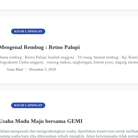
KISAH LAPANGAN
Mengenal Rembug : Retno Palupi
Nama rembug : Retno Palupi Jumlah anggota : 10 orang Alamat rembug : Kp. Kant
Yogyakarta Usaha anggota : warung makan, angkringan, bakmi jowo, daging mentah,
menuju kantor…
Gemi Maal
December 3, 2018
KISAH LAPANGAN
Usaha Madu Maju bersama GEMI
Dalam mengawali dan mengembangkan usaha, diperlukan kreativitas untuk melihat 
barang usaha baru jika dikreasikan sebaik mungkin. Jalan berwirausaha tidak perna